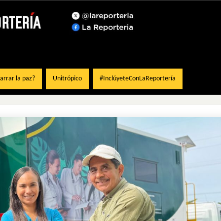
rrar la paz?
Unitrópico
#InclúyeteConLaReportería