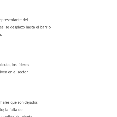
representante del
s, se desplazó hasta el barrio
r.
lcuta, los líderes
ven en el sector.
imales que son dejados
o; la falta de