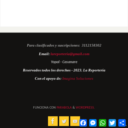
Para clasificados y suscripciones:
3112158302
Email:
lareporteria@gmail.com
Yopal - Casanare
Reservados todos los derechos - 2023. La Reportería
Con el apoyo de:
Imagina Soluciones
FUNCIONA CON
PARABOLA
&
WORDPRESS.
Facebook
Messenger
WhatsApp
Twitter
C