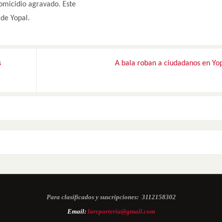
homicidio agravado. Este
 de Yopal.
s
A bala roban a ciudadanos en Yo
Para clasificados y suscripciones:
3112158302
Email:
lareporteria@gmail.com