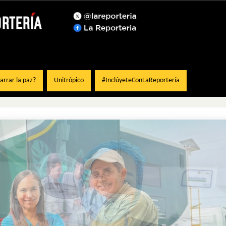
rrar la paz?
Unitrópico
#InclúyeteConLaReportería