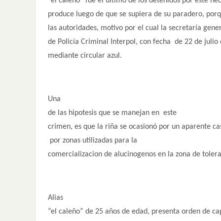
“el caleño” fue el último de los detenidos por este he
produce luego de que se supiera de su paradero, por
las autoridades, motivo por el cual la secretaría gene
de Policía Criminal Interpol, con fecha de 22 de julio
mediante circular azul.
Una
de las hipotesis que se manejan en este
crimen, es que la riña se ocasionó por un aparente cas
por zonas utilizadas para la
comercializacion de alucinogenos en la zona de tolera
Alias
“el caleño” de 25 años de edad, presenta orden de c