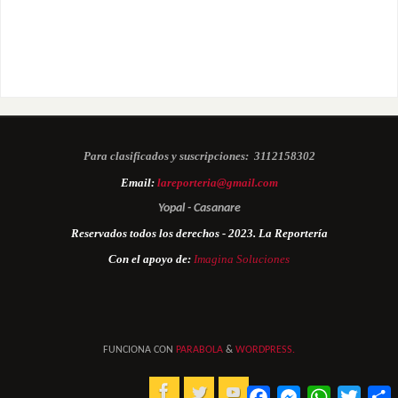
Para clasificados y suscripciones:
3112158302
Email:
lareporteria@gmail.com
Yopal - Casanare
Reservados todos los derechos - 2023. La Reportería
Con el apoyo de:
Imagina Soluciones
FUNCIONA CON
PARABOLA
&
WORDPRESS.
Facebook
Messenger
WhatsApp
Twitter
C