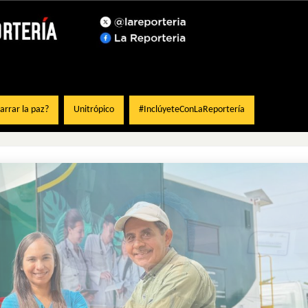
rrar la paz?
Unitrópico
#InclúyeteConLaReportería