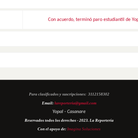
Con acuerdo, terminó paro estudiantil de Yo
Para clasificados y suscripciones:
3112158302
Email:
lareporteria@gmail.com
Yopal - Casanare
Reservados todos los derechos - 2023. La Reportería
Con el apoyo de:
Imagina Soluciones