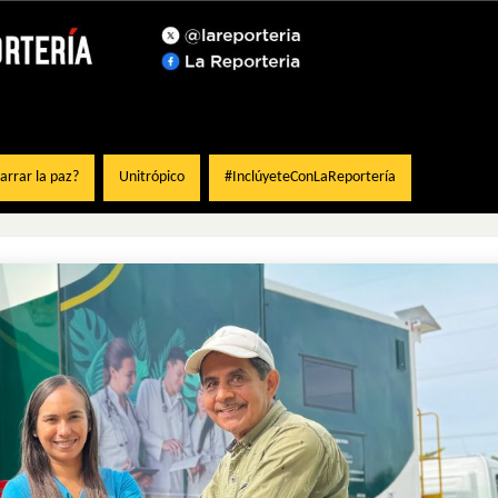
rrar la paz?
Unitrópico
#InclúyeteConLaReportería