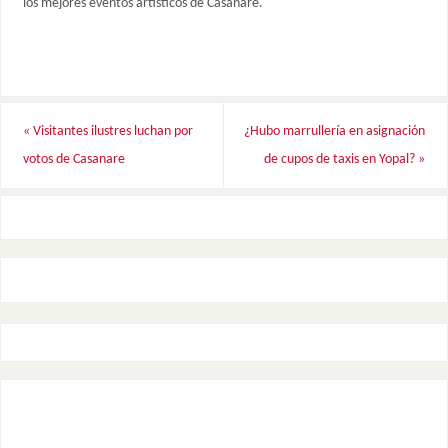
los mejores eventos artísticos de Casanare.
«
Visitantes ilustres luchan por
¿Hubo marrullería en asignación
votos de Casanare
de cupos de taxis en Yopal?
»