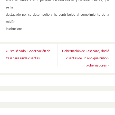
en Orden Público” a un personal de esta Unidad y de otras fuerzas, que
se ha
destacado por su desempeño y ha contribuido al cumplimiento de la
misión
institucional.
«
Este sábado, Gobernación de
Gobernación de Casanare, rindió
Casanare rinde cuentas
cuentas de un año que hubo 5
gobernadores
»