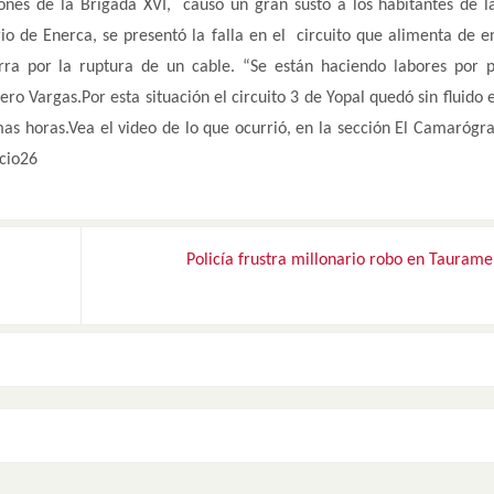
nes de la Brigada XVI, causó un gran susto a los habitantes de l
io de Enerca, se presentó la falla en el circuito que alimenta de e
erra por la ruptura de un cable. “Se están haciendo labores por 
o Vargas.Por esta situación el circuito 3 de Yopal quedó sin fluido e
mas horas.Vea el video de lo que ocurrió, en la sección El Camarógra
icio26
Policía frustra millonario robo en Tauram