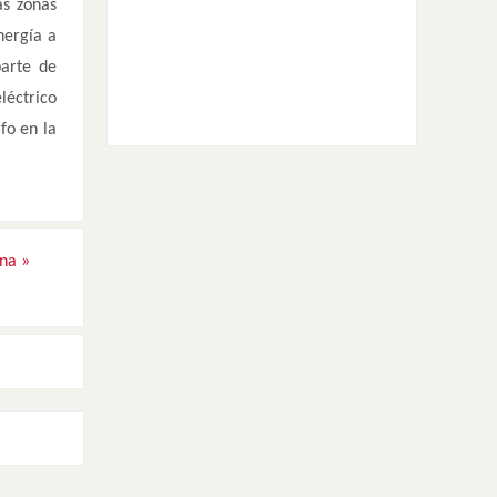
as zonas
nergía a
parte de
léctrico
fo en la
ena
»