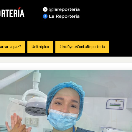
rrar la paz?
Unitrópico
#InclúyeteConLaReportería