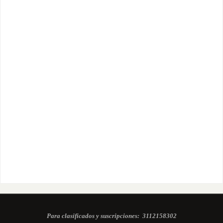
Para clasificados y suscripciones:
3112158302