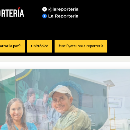
rrar la paz?
Unitrópico
#InclúyeteConLaReportería