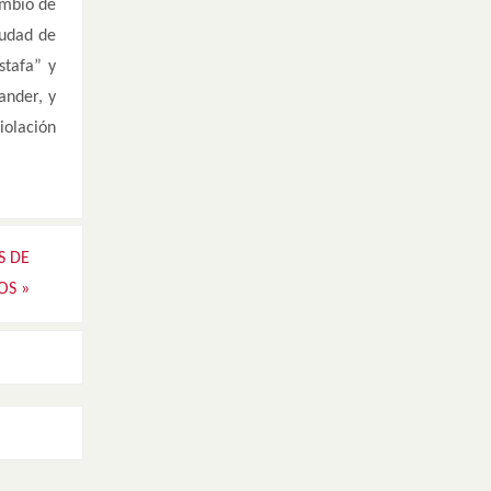
ambio de
iudad de
stafa” y
ander, y
iolación
S DE
SOS
»