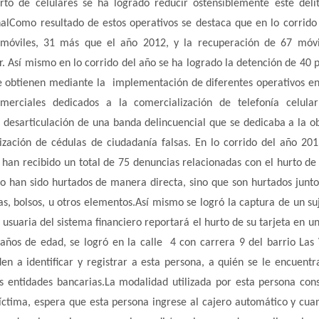
rto de celulares se ha logrado reducir ostensiblemente este deli
alComo resultado de estos operativos se destaca que en lo corrido
 móviles, 31 más que el año 2012, y la recuperación de 67 móv
r. Así mismo en lo corrido del año se ha logrado la detención de 40 
 se obtienen mediante la implementación de diferentes operativos e
omerciales dedicados a la comercialización de telefonía celula
a desarticulación de una banda delincuencial que se dedicaba a la o
ización de cédulas de ciudadanía falsas. En lo corrido del año 201
han recibido un total de 75 denuncias relacionadas con el hurto de
no han sido hurtados de manera directa, sino que son hurtados junto
s, bolsos, u otros elementos.Así mismo se logró la captura de un su
suaria del sistema financiero reportará el hurto de su tarjeta en un
ños de edad, se logró en la calle 4 con carrera 9 del barrio Las V
en a identificar y registrar a esta persona, a quién se le encuentr
tes entidades bancarias.La modalidad utilizada por esta persona cons
víctima, espera que esta persona ingrese al cajero automático y cua