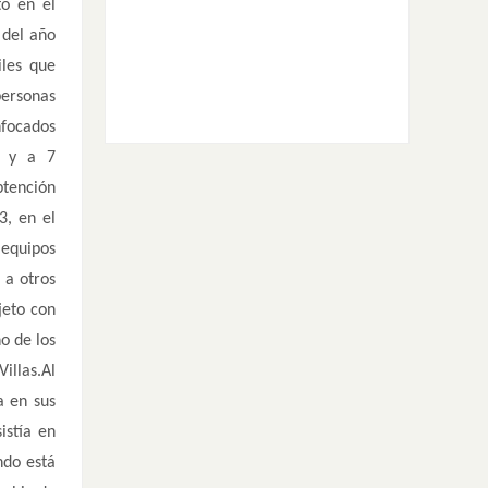
to en el
 del año
iles que
personas
nfocados
r y a 7
btención
3, en el
 equipos
 a otros
jeto con
o de los
illas.Al
a en sus
istía en
ndo está