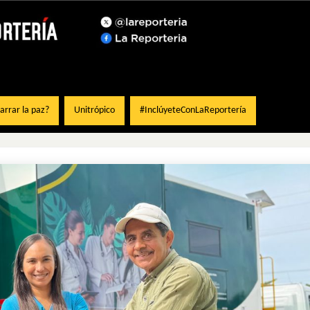
rrar la paz?
Unitrópico
#InclúyeteConLaReportería