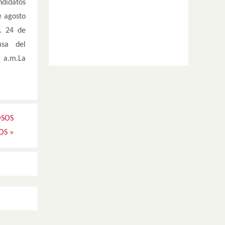
ndidatos
e agosto
o. 24 de
asa del
0 a.m.La
OSOS
LOS
»