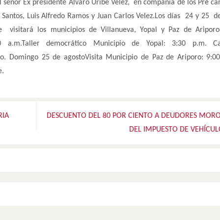
l señor Ex presidente Alvaro Uribe Velez, en compañía de los Pre ca
o Santos, Luis Alfredo Ramos y Juan Carlos Velez.Los días 24 y 25 d
 visitará los municipios de Villanueva, Yopal y Paz de Aripor
00 a.m.Taller democrático Municipio de Yopal: 3:30 p.m. C
ico. Domingo 25 de agostoVisita Municipio de Paz de Ariporo: 9:0
e.
RIA
DESCUENTO DEL 80 POR CIENTO A DEUDORES MOR
DEL IMPUESTO DE VEHÍCU