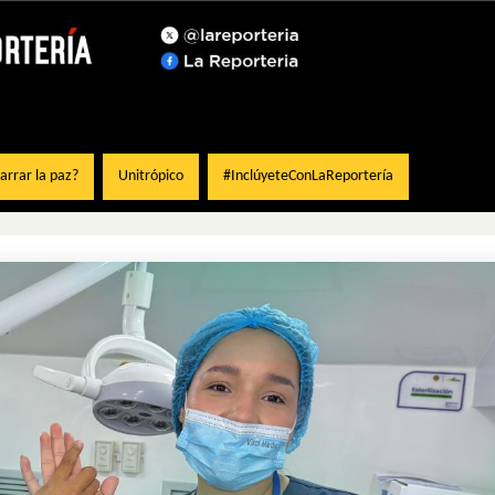
rrar la paz?
Unitrópico
#InclúyeteConLaReportería