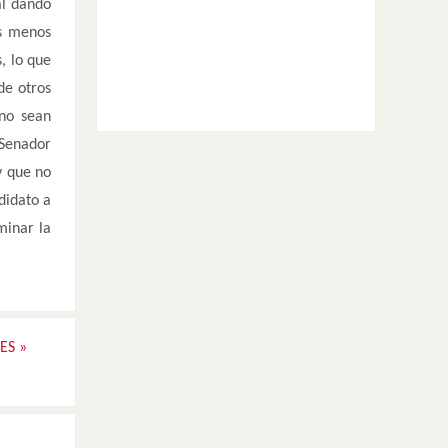
al dando
os menos
, lo que
de otros
 no sean
 Senador
y que no
didato a
minar la
DES
»