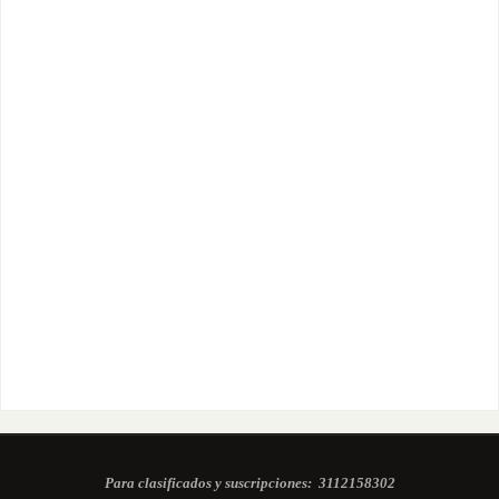
Para clasificados y suscripciones:
3112158302