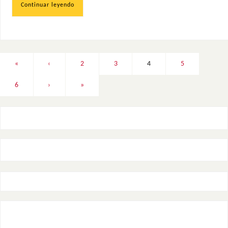
Continuar leyendo
«
‹
2
3
4
5
6
›
»