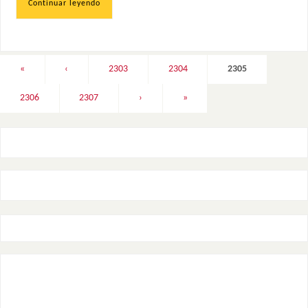
Continuar leyendo
«
‹
2303
2304
2305
2306
2307
›
»