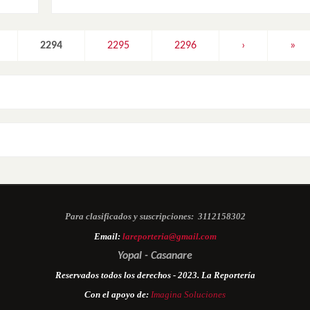
2294
2295
2296
›
»
Para clasificados y suscripciones:
3112158302
Email:
lareporteria@gmail.com
Yopal - Casanare
Reservados todos los derechos - 2023. La Reportería
Con el apoyo de:
Imagina Soluciones