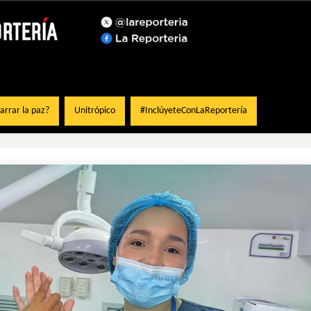
rrar la paz?
Unitrópico
#InclúyeteConLaReportería