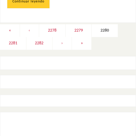
Continuar leyendo
«
‹
2278
2279
2280
2281
2282
›
»